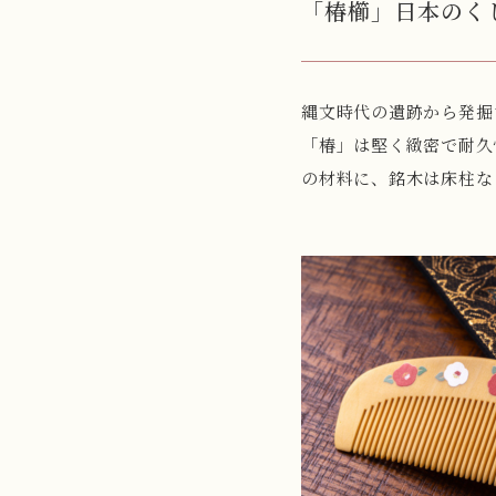
「椿櫛」日本のく
縄文時代の遺跡から発掘
「椿」は堅く緻密で耐久
の材料に、銘木は床柱な