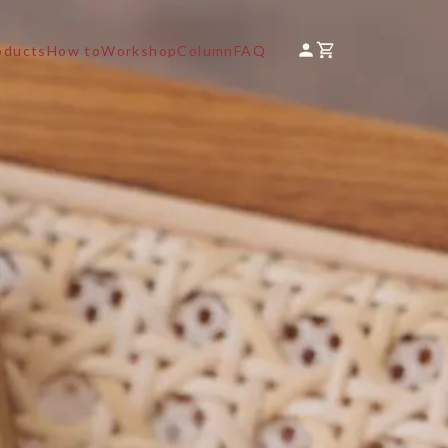
oducts
How to
Workshop
Column
FAQ