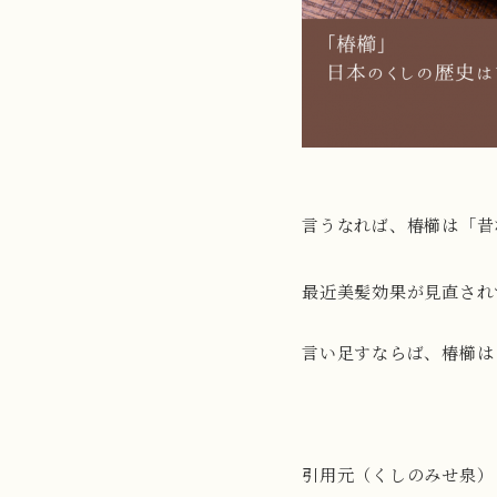
言うなれば、椿櫛は「昔
最近美髪効果が見直さ
言い足すならば、椿櫛は
引用元（くしのみせ泉）