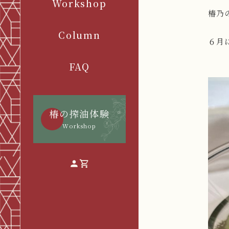
Workshop
椿乃
Column
６月
FAQ
椿の搾油体験
Workshop