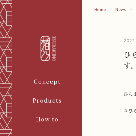
Home
>
News
>
2022
ひ
す
Concept
ひら
Products
＃ひ
How to